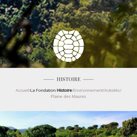
HISTOIRE
Accueil
/
La Fondation
/
Histoire
/
Environnement
/
Activités
/
Plaine des Maures