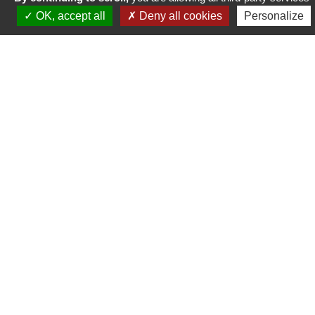
Partager:
OK, accept all
Deny all cookies
Personalize
La Fondation a également établi une plateforme éducative pour
le personnel du Club et les scolaires. Elle est aussi à l’origine de
rencontres internationales sous forme de dialogues, entre
écologues, autorités gouvermentales et institutions golfiques.